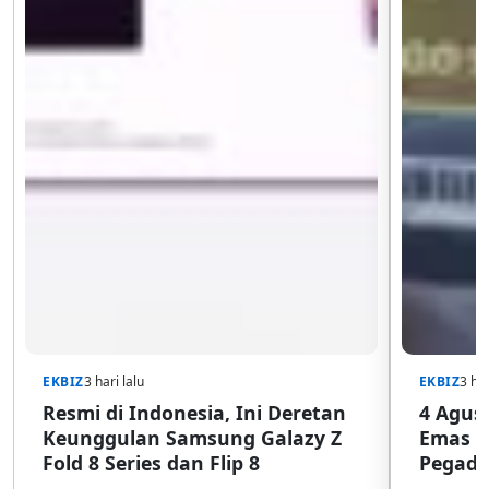
EKBIZ
3 hari lalu
EKBIZ
3 har
Resmi di Indonesia, Ini Deretan
4 Agust
Keunggulan Samsung Galazy Z
Emas G
Fold 8 Series dan Flip 8
Pegada
SulSel