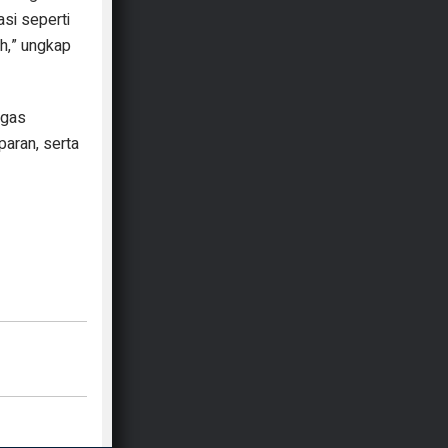
asi seperti
h,” ungkap
egas
aran, serta