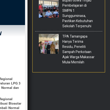
Bupati Gowa Tinjau
Pembelajaran di
SMPN 1
Sungguminasa,
Pastikan Kebutuhan
Sekolah Terpenuhi
v
TPA Tamangapa
Hanya Terima
Residu, Peneliti
Sampah Perkotaan
Ajak Warga Makassar
Mulai Memilah
Regional
yaluran LPG 3
n Normal dan
Regional
ibusi Biosolar
mbali Normal