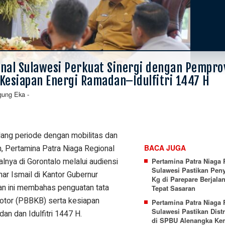
nal Sulawesi Perkuat Sinergi dengan Pempro
Kesiapan Energi Ramadan–Idulfitri 1447 H
gung Eka
-
ang periode dengan mobilitas dan
n, Pertamina Patra Niaga Regional
BACA JUGA
nya di Gorontalo melalui audiensi
Pertamina Patra Niaga 
Sulawesi Pastikan Pen
ar Ismail di Kantor Gubernur
Kg di Parepare Berjala
uan ini membahas penguatan tata
Tepat Sasaran
otor (PBBKB) serta kesiapan
Pertamina Patra Niaga 
Sulawesi Pastikan Distr
 dan Idulfitri 1447 H.
di SPBU Alenangka Ke