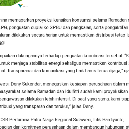
tamina memaparkan proyeksi kenaikan konsumsi selama Ramadan dan
LPG, penguatan suplai ke SPBU dan pangkalan, serta pengaktifan
uran dilakukan secara harian untuk memastikan distribusi tetap l
gi.
mpaikan dukungannya terhadap penguatan koordinasi tersebut. “Si
untuk menjaga stabilitas energi sekaligus memastikan kontribus
l. Transparansi dan komunikasi yang baik harus terus dijaga,” uja
awesi, Deny Sukendar, menegaskan kesiapan perusahaan dalam 
masyarakat selama Ramadan dan Idulfitri sudah kami proyeksikan
n pengawasan dilakukan lebih intensif. Di saat yang sama, kami s
tribusi yang transparan dan terukur,” jelas Deny.
SR Pertamina Patra Niaga Regional Sulawesi, Lilik Hardiyanto,
 bagian dari komitmen perusahaan dalam membangun hubungan st