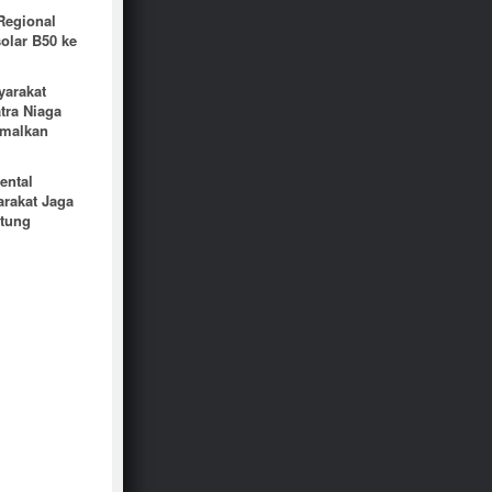
Regional
olar B50 ke
yarakat
tra Niaga
imalkan
ental
rakat Jaga
itung