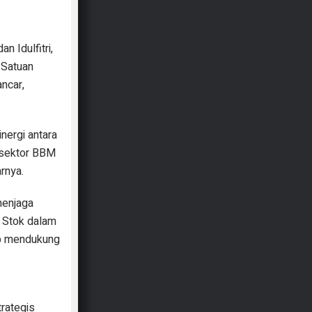
 Idulfitri,
 Satuan
ancar,
nergi antara
i sektor BBM
rnya.
menjaga
. Stok dalam
iap mendukung
rategis