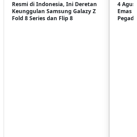
Resmi di Indonesia, Ini Deretan
4 Agust
Keunggulan Samsung Galazy Z
Emas G
Fold 8 Series dan Flip 8
Pegada
SulSel