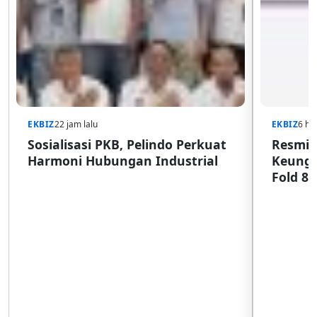
EKBIZ
22 jam lalu
EKBIZ
6 har
Sosialisasi PKB, Pelindo Perkuat
Resmi d
Harmoni Hubungan Industrial
Keungg
Fold 8 