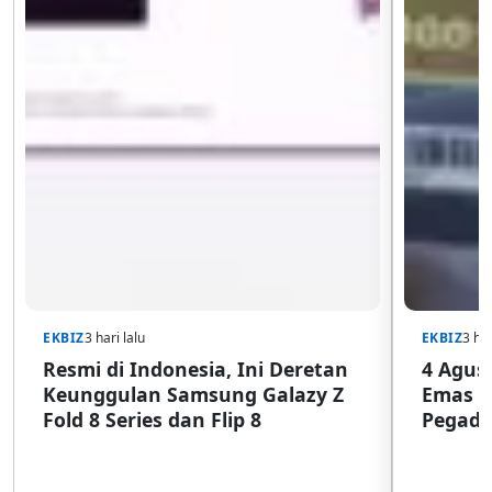
EKBIZ
3 hari lalu
EKBIZ
3 har
Resmi di Indonesia, Ini Deretan
4 Agust
Keunggulan Samsung Galazy Z
Emas G
Fold 8 Series dan Flip 8
Pegada
SulSel