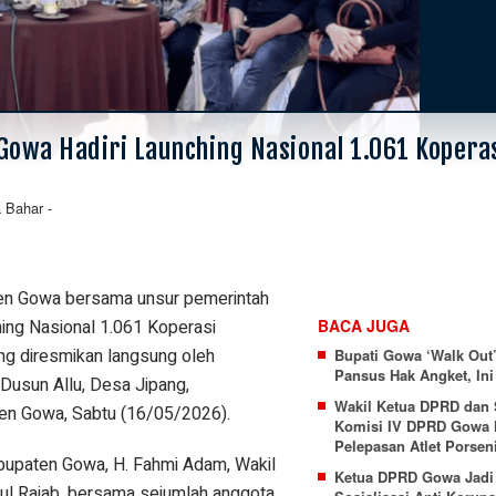
Gowa Hadiri Launching Nasional 1.061 Kopera
a Bahar
-
n Gowa bersama unsur pemerintah
ing Nasional 1.061 Koperasi
BACA JUGA
g diresmikan langsung oleh
Bupati Gowa ‘Walk Out
Pansus Hak Angket, In
 Dusun Allu, Desa Jipang,
Wakil Ketua DPRD dan 
en Gowa, Sabtu (16/05/2026).
Komisi IV DPRD Gowa 
Pelepasan Atlet Porsen
abupaten Gowa, H. Fahmi Adam, Wakil
Ketua DPRD Gowa Jadi
l Rajab, bersama sejumlah anggota