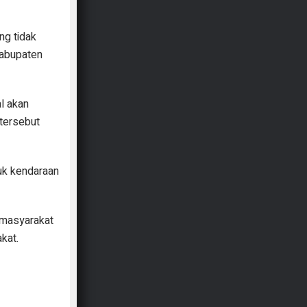
ng tidak
Kabupaten
l akan
 tersebut
suk kendaraan
 masyarakat
kat.