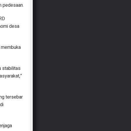
ah pedesaan.
PRD
nomi desa
at membuka
stabilitas
asyarakat,”
ng tersebar
di
enjaga