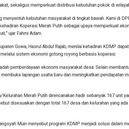
kat, sekaligus memperkuat distribusi kebutuhan pokok di wilay
ung menyentuh kebutuhan masyarakat di tingkat bawah. Kami di D
kehadiran Koperasi Merah Putih sebagai upaya memperkuat eko
at,” ujar Fahmi Adam.
bupaten Gowa, Hasrul Abdul Rajab, menilai kehadiran KDMP dap
 melalui sistem ekonomi gotong royong berbasis koperasi.
wadah pemberdayaan ekonomi masyarakat desa. Selain membantu 
sa membuka lapangan usaha baru dan meningkatkan pendapatan m
/Kelurahan Merah Putih direncanakan hadir sebanyak 167 unit ya
sebut disesuaikan dengan total 167 desa dan kelurahan yang ada 
wangsyah Muin menyebut program KDMP menjadi solusi dalam m