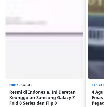
EKBIZ
5 hari lalu
EKBIZ
4 har
Resmi di Indonesia, Ini Deretan
4 Agust
Keunggulan Samsung Galazy Z
Emas G
Fold 8 Series dan Flip 8
Pegada