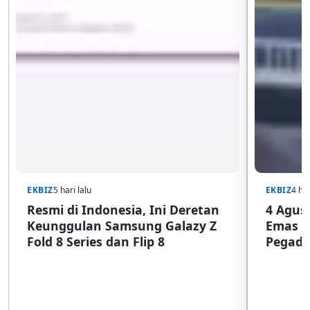
EKBIZ
5 hari lalu
EKBIZ
4 har
Resmi di Indonesia, Ini Deretan
4 Agust
Keunggulan Samsung Galazy Z
Emas G
Fold 8 Series dan Flip 8
Pegada
SulSel