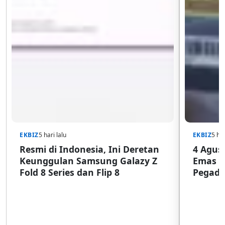
EKBIZ
5 hari lalu
EKBIZ
5 har
Resmi di Indonesia, Ini Deretan
4 Agust
Keunggulan Samsung Galazy Z
Emas G
Fold 8 Series dan Flip 8
Pegada
SulSel