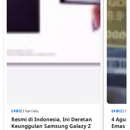
EKBIZ
3 hari lalu
EKBIZ
2 har
Resmi di Indonesia, Ini Deretan
4 Agust
Keunggulan Samsung Galazy Z
Emas G