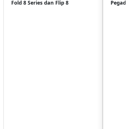
Fold 8 Series dan Flip 8
Pegada
SulSel