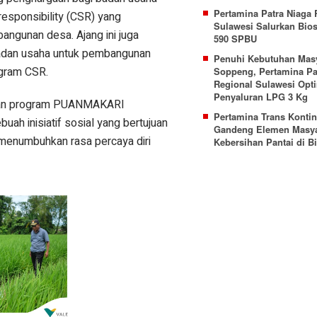
Pertamina Patra Niaga 
responsibility (CSR) yang
Sulawesi Salurkan Bios
ngunan desa. Ajang ini juga
590 SPBU
adan usaha untuk pembangunan
Penuhi Kebutuhan Mas
ogram CSR.
Soppeng, Pertamina Pa
Regional Sulawesi Opt
Penyaluran LPG 3 Kg
silan program PUANMAKARI
Pertamina Trans Kontin
uah inisiatif sosial yang bertujuan
Gandeng Elemen Masya
enumbuhkan rasa percaya diri
Kebersihan Pantai di B