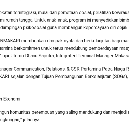
 terintegrasi, mulai dari pemetaan sosial, pelatihan kewirau
mi rumah tangga. Untuk anak-anak, program ini menyediakan bim
ndampingan psikososial guna membangun kepercayaan diri sejak d
UANMAKARI memberikan dampak nyata dan berkelanjutan bagi mas
tamina berkomitmen untuk terus mendukung pemberdayaan masy
ng,” ujar Utomo Dhanu Saputra, Integrated Terminal Manager Makas
nager Communication, Relations, & CSR Pertamina Patra Niaga R
I sejalan dengan Tujuan Pembangunan Berkelanjutan (SDGs), 
an Ekonomi
ngun komunitas perempuan yang saling mendukung dan menjadi 
ingkungan,” jelasnya.