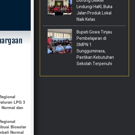
Dorong UMKM
Lindungi HaKI, Buka
Jalan Produk Lokal
Naik Kelas
Bupati Gowa Tinjau
Pembelajaran di
hargaan
SMPN 1
Sungguminasa,
Pastikan Kebutuhan
Sekolah Terpenuhi
Regional
yaluran LPG 3
n Normal dan
Regional
ibusi Biosolar
mbali Normal