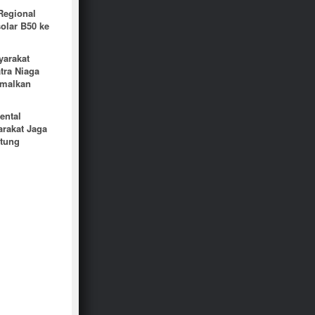
Regional
olar B50 ke
yarakat
tra Niaga
imalkan
ental
rakat Jaga
itung