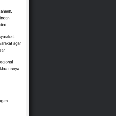
sahaan,
bingan
ini.
yarakat,
arakat agar
sar.
egional
khususnya:
agen