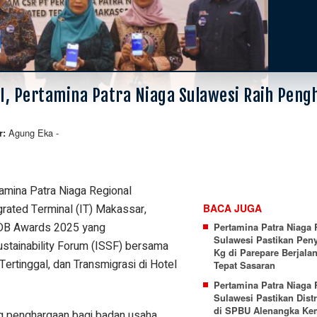
 Pertamina Patra Niaga Sulawesi Raih Peng
Agung Eka
-
r:
mina Patra Niaga Regional
grated Terminal (IT) Makassar,
BACA JUGA
PDB Awards 2025 yang
Pertamina Patra Niaga 
Sulawesi Pastikan Pen
ustainability Forum (ISSF) bersama
Kg di Parepare Berjala
rtinggal, dan Transmigrasi di Hotel
Tepat Sasaran
Pertamina Patra Niaga 
Sulawesi Pastikan Distr
di SPBU Alenangka Ke
 penghargaan bagi badan usaha