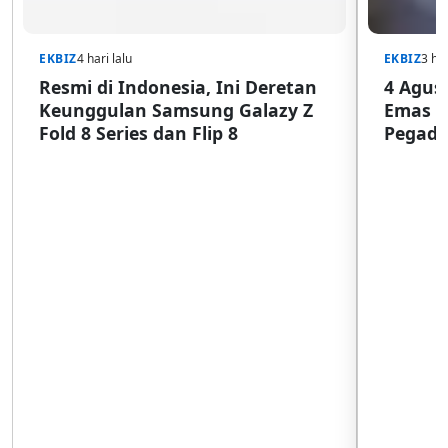
EKBIZ
4 hari lalu
EKBIZ
3 har
Resmi di Indonesia, Ini Deretan
4 Agust
Keunggulan Samsung Galazy Z
Emas G
Fold 8 Series dan Flip 8
Pegada
SulSel