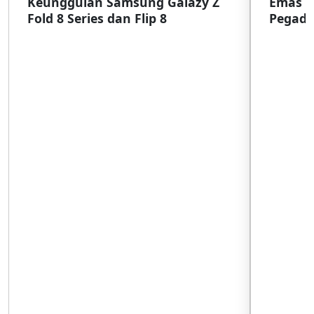
Keunggulan Samsung Galazy Z
Emas G
Fold 8 Series dan Flip 8
Pegada
SulSel