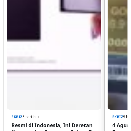
EKBIZ
5 hari lalu
EKBIZ
5 har
Resmi di Indonesia, Ini Deretan
4 Agust