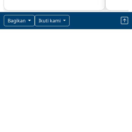
Bagikan
Ikuti kami
Berita Terkini
EKBIZ
21 menit lalu
Tanpa
Casinozer Casino France – Bonus de
Gambar
Bienvenue de 100%
EKBIZ
21 menit lalu
Tanpa
UP-X онлайн казино – акции и
Gambar
промокоды
21 menit lalu