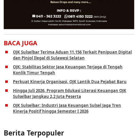
BACA JUGA
OJK Sulselbar Terima Aduan 11.156 Terkait Penipuan Digital
dan Pinjol Ilegal di Sulawesi Selatan
OJK: Stabilitas Sektor Jasa Keuangan Terjaga di Tengah
Konlik Timur Tengah
Perkuat Kinerja Organisasi, OJK Lantik Dua Pejabat Baru
Hingga Juli 2026, Program Edukasi Literasi Keuangan OJK
Sulselbar Jangkau 2,2 Juta Peserta
OJK Sulselbar: Industri Jasa Keuangan Sulsel Jaga Tren
Kinerja Positif hingga Semester I 2026
Berita Terpopuler