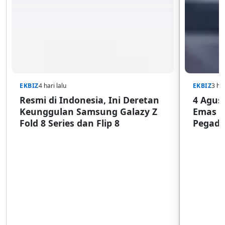
EKBIZ
4 hari lalu
EKBIZ
3 har
Resmi di Indonesia, Ini Deretan
4 Agust
Keunggulan Samsung Galazy Z
Emas G
Fold 8 Series dan Flip 8
Pegada
SulSel