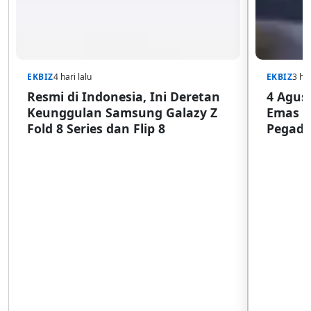
EKBIZ
4 hari lalu
EKBIZ
3 har
Resmi di Indonesia, Ini Deretan
4 Agust
Keunggulan Samsung Galazy Z
Emas G
Fold 8 Series dan Flip 8
Pegada
SulSel