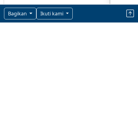
Bagikan
Ikuti kami
Berita Terkini
EKBIZ
2 jam lalu
Bupati Gowa Lepas 92 Kontingen
Pramuka ke Jamnas XII 2026,
Tekankan Jaga Nama Baik Daerah
EKBIZ
5 jam lalu
Spesial Buat Warga Sulselbar, Beli