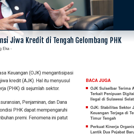
ansi Jiwa Kredit di Tengah Gelombang PHK
g Eka
-
Jasa Keuangan (OJK) mengantisipasi
iwa kredit (AJK). Hal itu menyusul
BACA JUGA
ja (PHK) di sejumlah sektor.
OJK Sulselbar Terima 
Terkait Penipuan Digita
Ilegal di Sulawesi Sela
uransian, Penjaminan, dan Dana
OJK: Stabilitas Sektor 
kondisi PHK dapat mempengaruhi
Keuangan Terjaga di T
umbuhan premi. Fenomena ini patut
Timur Tengah
Perkuat Kinerja Organi
Lantik Dua Pejabat Bar