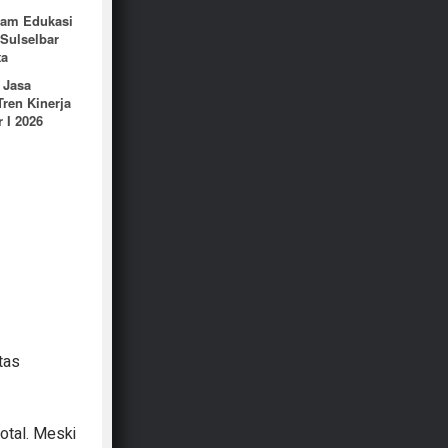
ram Edukasi
Sulselbar
ta
 Jasa
ren Kinerja
 I 2026
tas
total. Meski