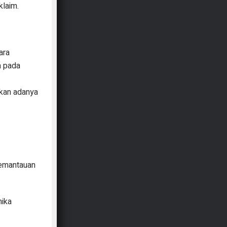
klaim.
ara
a pada
ikan adanya
pemantauan
mika