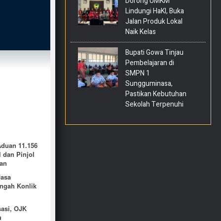
Dorong UMKM
Lindungi HaKI, Buka
Jalan Produk Lokal
Naik Kelas
Bupati Gowa Tinjau
Pembelajaran di
SMPN 1
Sungguminasa,
Pastikan Kebutuhan
Sekolah Terpenuhi
Aduan 11.156
l dan Pinjol
tan
Jasa
engah Konlik
sasi, OJK
u