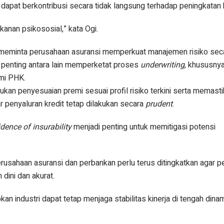
 dapat berkontribusi secara tidak langsung terhadap peningkatan 
kanan psikososial,” kata Ogi.
K meminta perusahaan asuransi memperkuat manajemen risiko sec
i penting antara lain memperketat proses
underwriting
, khususny
mi PHK.
kukan penyesuaian premi sesuai profil risiko terkini serta memast
 penyaluran kredit tetap dilakukan secara
prudent
.
idence of insurability
menjadi penting untuk memitigasi potensi
erusahaan asuransi dan perbankan perlu terus ditingkatkan agar 
 dini dan akurat.
an industri dapat tetap menjaga stabilitas kinerja di tengah dina