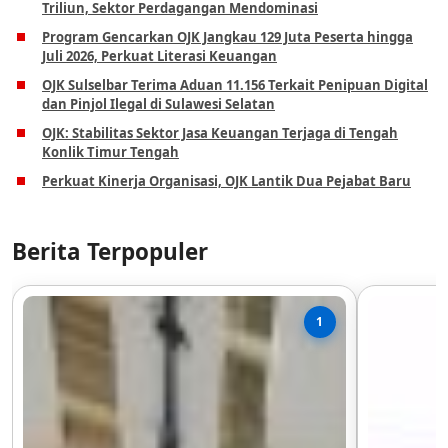
Triliun, Sektor Perdagangan Mendominasi
Program Gencarkan OJK Jangkau 129 Juta Peserta hingga
Juli 2026, Perkuat Literasi Keuangan
OJK Sulselbar Terima Aduan 11.156 Terkait Penipuan Digital
dan Pinjol Ilegal di Sulawesi Selatan
OJK: Stabilitas Sektor Jasa Keuangan Terjaga di Tengah
Konlik Timur Tengah
Perkuat Kinerja Organisasi, OJK Lantik Dua Pejabat Baru
Berita Terpopuler
1