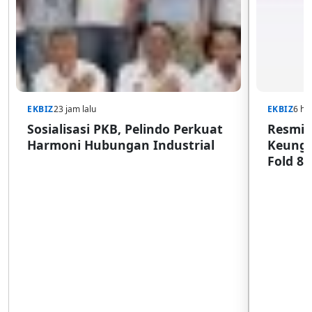
EKBIZ
23 jam lalu
EKBIZ
6 har
Sosialisasi PKB, Pelindo Perkuat
Resmi d
Harmoni Hubungan Industrial
Keungg
Fold 8 