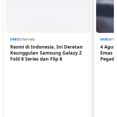
EKBIZ
5 hari lalu
EKBIZ
4 har
Resmi di Indonesia, Ini Deretan
4 Agust
Keunggulan Samsung Galazy Z
Emas G
Fold 8 Series dan Flip 8
Pegada
SulSel