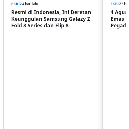
EKBIZ
4 hari lalu
EKBIZ
3 har
Resmi di Indonesia, Ini Deretan
4 Agust
Keunggulan Samsung Galazy Z
Emas G
Fold 8 Series dan Flip 8
Pegada
SulSel