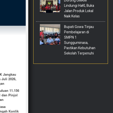
Dorong UMKM
Lindungi HaKI, Buka
Jalan Produk Lokal
Naik Kelas
Bupati Gowa Tinjau
Pembelajaran di
SMPN 1
Sungguminasa,
Pastikan Kebutuhan
Sekolah Terpenuhi
K Jangkau
 Juli 2026,
gan
Aduan 11.156
l dan Pinjol
tan
Jasa
engah Konlik