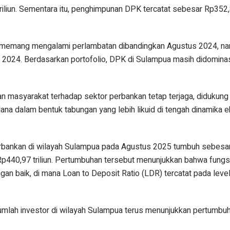
riliun. Sementara itu, penghimpunan DPK tercatat sebesar Rp352,8
 memang mengalami perlambatan dibandingkan Agustus 2024, n
r 2024. Berdasarkan portofolio, DPK di Sulampua masih didominas
n masyarakat terhadap sektor perbankan tetap terjaga, didukung
na dalam bentuk tabungan yang lebih likuid di tengah dinamika 
perbankan di wilayah Sulampua pada Agustus 2025 tumbuh sebesa
 Rp440,97 triliun. Pertumbuhan tersebut menunjukkan bahwa fungs
gan baik, di mana Loan to Deposit Ratio (LDR) tercatat pada leve
 jumlah investor di wilayah Sulampua terus menunjukkan pertumbu