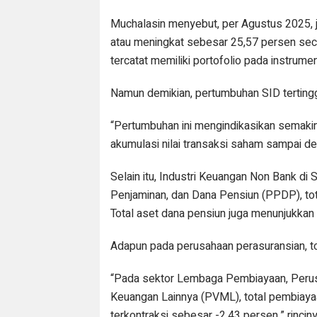
Muchalasin menyebut, per Agustus 2025, ju
atau meningkat sebesar 25,57 persen seca
tercatat memiliki portofolio pada instrum
Namun demikian, pertumbuhan SID tertingg
“Pertumbuhan ini mengindikasikan semakin
akumulasi nilai transaksi saham sampai de
Selain itu, Industri Keuangan Non Bank di
Penjaminan, dan Dana Pensiun (PPDP), tot
Total aset dana pensiun juga menunjukka
Adapun pada perusahaan perasuransian, t
“Pada sektor Lembaga Pembiayaan, Peru
Keuangan Lainnya (PVML), total pembiay
terkontraksi sebesar -2,43 persen,” rinciny