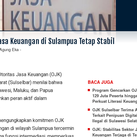
asa Keuangan di Sulampua Tetap Stabil
Agung Eka
-
Otoritas Jasa Keuangan (OJK)
rat (Sulselbar) menilai bahwa
BACA JUGA
lawesi, Maluku, dan Papua
Program Gencarkan OJ
129 Juta Peserta hingga
nkan peran aktif dalam
Perkuat Literasi Keuan
.
OJK Sulselbar Terima 
Terkait Penipuan Digita
, mengungkapkan komitmen OJK
Ilegal di Sulawesi Sela
angan di wilayah Sulampua tercermin
OJK: Stabilitas Sektor 
Keuangan Terjaga di T
aga fungsi intermediasi, memperluas