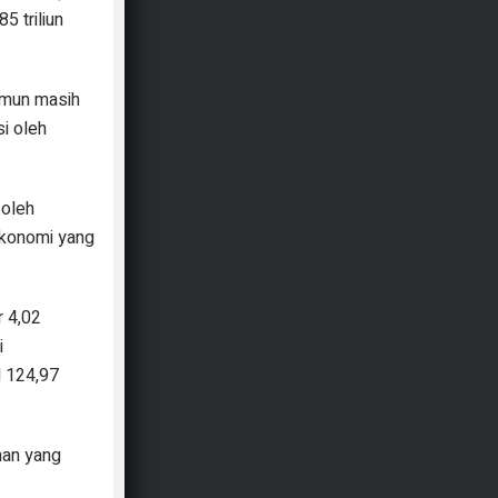
5 triliun
amun masih
i oleh
 oleh
ekonomi yang
r 4,02
i
l 124,97
han yang