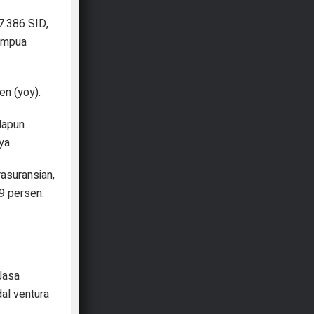
7.386 SID,
lampua
en (yoy).
dapun
ya.
rasuransian,
9 persen.
Jasa
al ventura