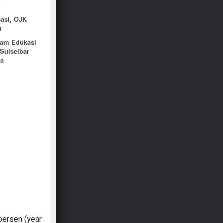
sasi, OJK
u
ram Edukasi
Sulselbar
ta
persen (year