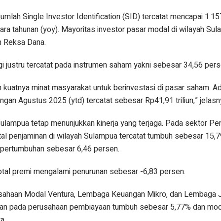
mlah Single Investor Identification (SID) tercatat mencapai 1.15
ra tahunan (yoy). Mayoritas investor pasar modal di wilayah Su
en Reksa Dana.
i justru tercatat pada instrumen saham yakni sebesar 34,56 pers
 kuatnya minat masyarakat untuk berinvestasi di pasar saham. A
ngan Agustus 2025 (ytd) tercatat sebesar Rp41,91 triliun,” jelasn
 Sulampua tetap menunjukkan kinerja yang terjaga. Pada sektor Pe
al penjaminan di wilayah Sulampua tercatat tumbuh sebesar 15,7
n pertumbuhan sebesar 6,46 persen.
otal premi mengalami penurunan sebesar -6,83 persen.
sahaan Modal Ventura, Lembaga Keuangan Mikro, dan Lembaga 
aan pada perusahaan pembiayaan tumbuh sebesar 5,77% dan mod
a.