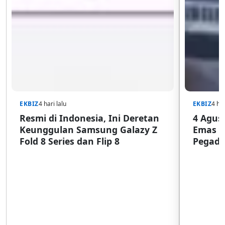
EKBIZ
4 hari lalu
EKBIZ
4 har
Resmi di Indonesia, Ini Deretan
4 Agust
Keunggulan Samsung Galazy Z
Emas G
Fold 8 Series dan Flip 8
Pegada
SulSel