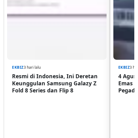
EKBIZ
3 hari lalu
EKBIZ
3 har
Resmi di Indonesia, Ini Deretan
4 Agust
Keunggulan Samsung Galazy Z
Emas G
Fold 8 Series dan Flip 8
Pegada
SulSel