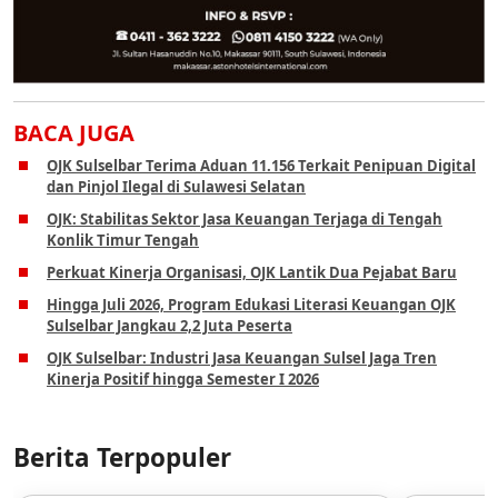
BACA JUGA
OJK Sulselbar Terima Aduan 11.156 Terkait Penipuan Digital
dan Pinjol Ilegal di Sulawesi Selatan
OJK: Stabilitas Sektor Jasa Keuangan Terjaga di Tengah
Konlik Timur Tengah
Perkuat Kinerja Organisasi, OJK Lantik Dua Pejabat Baru
Hingga Juli 2026, Program Edukasi Literasi Keuangan OJK
Sulselbar Jangkau 2,2 Juta Peserta
OJK Sulselbar: Industri Jasa Keuangan Sulsel Jaga Tren
Kinerja Positif hingga Semester I 2026
Berita Terpopuler