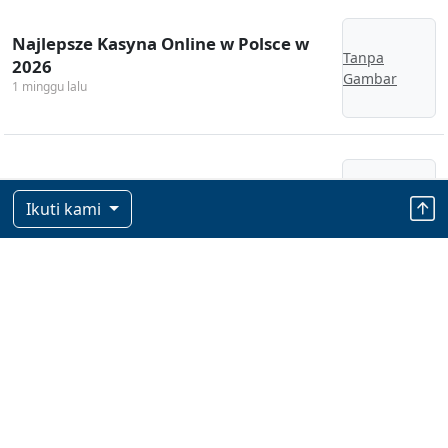
Najlepsze Kasyna Online w Polsce w
Tanpa
2026
Gambar
1 minggu lalu
Casinozer Casino France —
Tanpa
Connexion à Casino
Ikuti kami
Gambar
1 minggu lalu
Buitenlandse goksites voor spelers
Tanpa
uit Nederland – Ranking van
Gambar
betrouwbare online casino’s en
1 minggu lalu
platforms