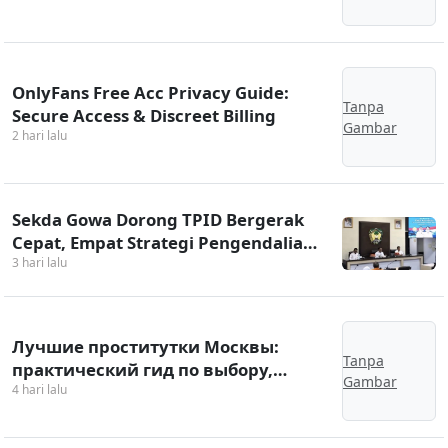
OnlyFans Free Acc Privacy Guide:
Tanpa
Secure Access & Discreet Billing
Gambar
2 hari lalu
Sekda Gowa Dorong TPID Bergerak
Cepat, Empat Strategi Pengendalian
Inflasi Jadi Fokus
3 hari lalu
Лучшие проститутки Москвы:
Tanpa
практический гид по выбору,
Gambar
приватности и ценам
4 hari lalu