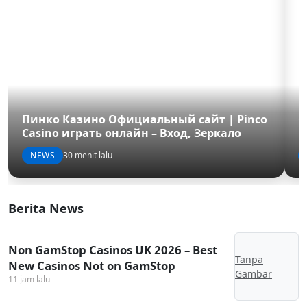
Пинко Казино Официальный сайт | Pinco
О
Casino играть онлайн – Вход, Зеркало
К
NEWS
30 menit lalu
Berita News
Non GamStop Casinos UK 2026 – Best
Tanpa
New Casinos Not on GamStop
Gambar
11 jam lalu