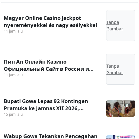
Magyar Online Casino jackpot
Tanpa
nyereményekkel és nagy esélyekkel
Gambar
11 jam lalu
Пин Ап Онлайн Казино
Tanpa
Официальный Сайт в России и
Gambar
странах СНГ
11 jam lalu
Bupati Gowa Lepas 92 Kontingen
Pramuka ke Jamnas XII 2026,
Tekankan Jaga Nama Baik Daerah
15 jam lalu
Wabup Gowa Tekankan Pencegahan